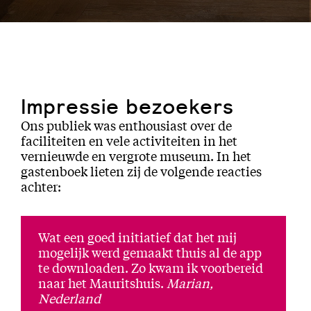
Impressie bezoekers
Ons publiek was enthousiast over de
faciliteiten en vele activiteiten in het
vernieuwde en vergrote museum. In het
gastenboek lieten zij de volgende reacties
achter:
Wat een goed initiatief dat het mij
mogelijk werd gemaakt thuis al de app
te downloaden. Zo kwam ik voorbereid
naar het Mauritshuis.
Marian,
Nederland