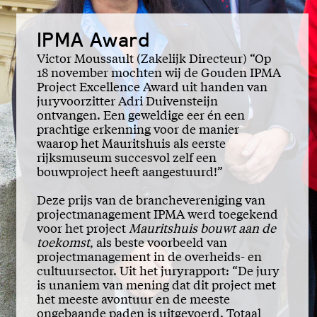
IPMA Award
Victor Moussault (Zakelijk Directeur) “Op
18 november mochten wij de Gouden IPMA
Project Excellence Award uit handen van
juryvoorzitter Adri Duivensteijn
ontvangen. Een geweldige eer én een
prachtige erkenning voor de manier
waarop het Mauritshuis als eerste
rijksmuseum succesvol zelf een
bouwproject heeft aangestuurd!”
Deze prijs van de branchevereniging van
projectmanagement IPMA werd toegekend
voor het project
Mauritshuis bouwt aan de
toekomst
, als beste voorbeeld van
projectmanagement in de overheids- en
cultuursector. Uit het juryrapport: “De jury
is unaniem van mening dat dit project met
het meeste avontuur en de meeste
ongebaande paden is uitgevoerd. Totaal